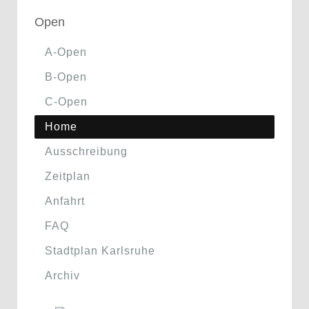
Open
A-Open
B-Open
C-Open
Home
Ausschreibung
Zeitplan
Anfahrt
FAQ
Stadtplan Karlsruhe
Archiv