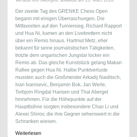
Verfasst von Georgios Souleidis am
25. März 2016
.
Der zweite Tag des GRENKE Chess Open
begann mit einigen Überraschungen. Die
Mitfavoriten auf den Turniersieg, Richard Rapport
und Hua Ni, kamen an den Livebrettern nicht
über ein Remis hinaus. Hartmut Metz, eher
bekannt für seine journalistischen Tätigkeiten,
trotzte dem ungarischen Jungstar locker ein
Remis ab. Das gleiche Kunststück gelang Makan
Rafiee gegen Hua Ni. Halbe Punktverluste
mussten auch die Großmeister Arkadij Naiditsch,
Ivan Ivanisevic, Benjamin Bok, Jan Werle,
Torbjorn Ringdal Hansen und Thal Abergel
hinnehmen. Für die Höhepunkte auf der
Hauptbühne sorgten insbesondere Chao Li und
Alexei Shirov, die ihre Gegner sehenswert in die
Schranken wiesen.
Weiterlesen